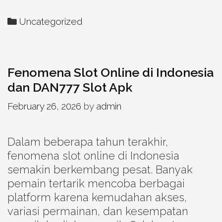
Gacor:
Daftar
Categories
Uncategorized
Fitur
Scatter,
Wild,
Fenomena Slot Online di Indonesia
dan
Bonus
dan DAN777 Slot Apk
February 26, 2026
by
admin
Dalam beberapa tahun terakhir,
fenomena slot online di Indonesia
semakin berkembang pesat. Banyak
pemain tertarik mencoba berbagai
platform karena kemudahan akses,
variasi permainan, dan kesempatan