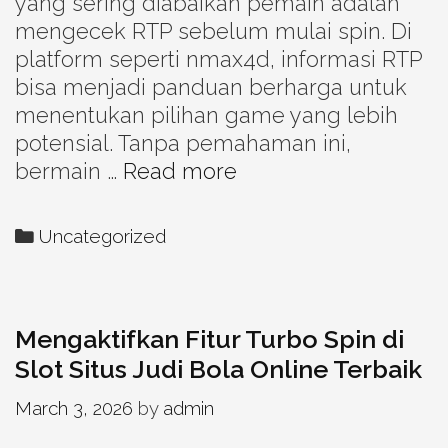
yang sering diabaikan pemain adalah
mengecek RTP sebelum mulai spin. Di
platform seperti nmax4d, informasi RTP
bisa menjadi panduan berharga untuk
menentukan pilihan game yang lebih
potensial. Tanpa pemahaman ini,
Pentingnya
bermain …
Read more
Cek
RTP
Categories
Uncategorized
Sebelum
Spin
di
Mengaktifkan Fitur Turbo Spin di
NMAX4D
Slot Situs Judi Bola Online Terbaik
March 3, 2026
by
admin