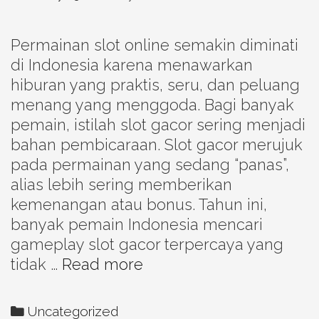
Permainan slot online semakin diminati
di Indonesia karena menawarkan
hiburan yang praktis, seru, dan peluang
menang yang menggoda. Bagi banyak
pemain, istilah slot gacor sering menjadi
bahan pembicaraan. Slot gacor merujuk
pada permainan yang sedang “panas”,
alias lebih sering memberikan
kemenangan atau bonus. Tahun ini,
banyak pemain Indonesia mencari
gameplay slot gacor terpercaya yang
Gameplay
tidak …
Read more
Slot
Gacor
Categories
Uncategorized