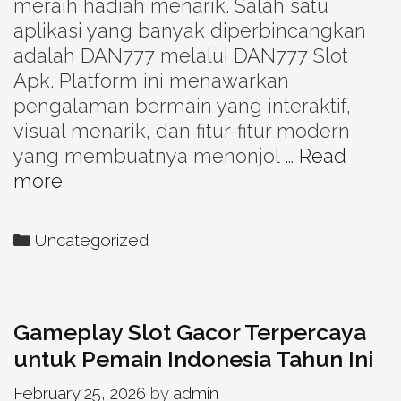
meraih hadiah menarik. Salah satu
aplikasi yang banyak diperbincangkan
adalah DAN777 melalui DAN777 Slot
Apk. Platform ini menawarkan
pengalaman bermain yang interaktif,
visual menarik, dan fitur-fitur modern
yang membuatnya menonjol …
Read
Fenomena
more
Slot
Online
Categories
Uncategorized
di
Indonesia
dan
Gameplay Slot Gacor Terpercaya
DAN777
Slot
untuk Pemain Indonesia Tahun Ini
Apk
February 25, 2026
by
admin