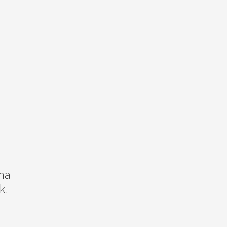
na
k.