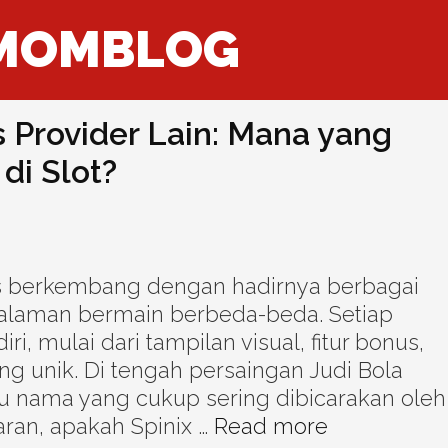
EMOMBLOG
 Provider Lain: Mana yang
di Slot?
us berkembang dengan hadirnya berbagai
alaman bermain berbeda-beda. Setiap
iri, mulai dari tampilan visual, fitur bonus,
 unik. Di tengah persaingan Judi Bola
atu nama yang cukup sering dibicarakan oleh
Perbanding
ran, apakah Spinix …
Read more