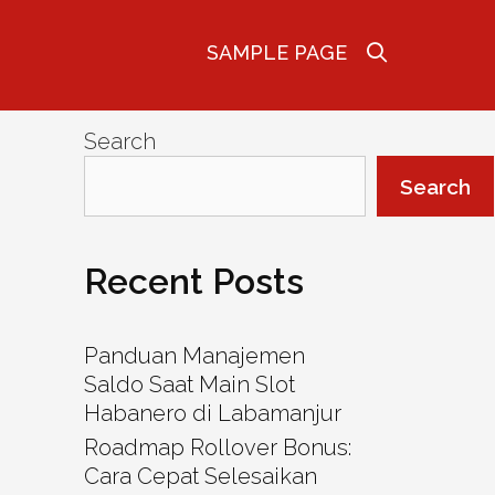
SEARCH
SAMPLE PAGE
Search
Search
Recent Posts
Panduan Manajemen
Saldo Saat Main Slot
Habanero di Labamanjur
Roadmap Rollover Bonus:
an
Cara Cepat Selesaikan