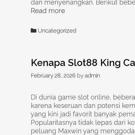
dan menyenangkan. Berikut bebera
Tanya
Read more
Jawab
Seputar
Categories
Uncategorized
Slot
Online
Bersama
Kenapa Slot88 King Cat
Admin
Bank303
February 28, 2026
by
admin
Di dunia game slot online, bebe
karena keseruan dan potensi kem
yang kini jadi favorit banyak pem
Popularitasnya tidak lepas dari ko
peluang Maxwin yang menggoda. 