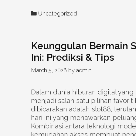
Categories
Uncategorized
Keunggulan Bermain Sl
Ini: Prediksi & Tips
March 5, 2026
by
admin
Dalam dunia hiburan digital yang
menjadi salah satu pilihan favori
dibicarakan adalah slot88, teruta
hari ini yang menawarkan peluang
Kombinasi antara teknologi mode
kemudahan akses membuat pen