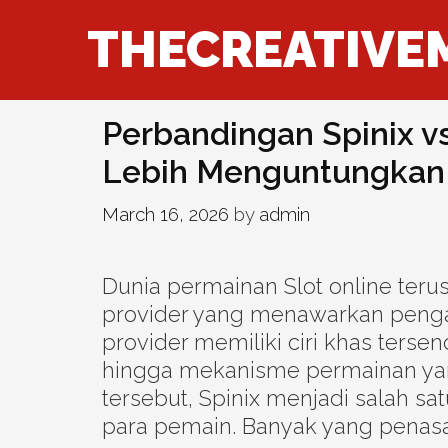
Skip
THECREATIV
to
content
Perbandingan Spinix vs
Lebih Menguntungkan 
March 16, 2026
by
admin
Dunia permainan Slot online ter
provider yang menawarkan peng
provider memiliki ciri khas tersend
hingga mekanisme permainan yang
tersebut, Spinix menjadi salah s
para pemain. Banyak yang penasa