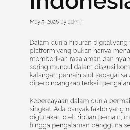
Indonesi
May 5, 2026
by
admin
Dalam dunia hiburan digital yan
platform yang bukan hanya mena
memberikan rasa aman dan nyama
sering muncul dalam diskusi kom
kalangan pemain slot sebagai sa
diperbincangkan terkait pengala
Kepercayaan dalam dunia permain
singkat. Ada banyak faktor yang
digunakan oleh ribuan pemain, mul
hingga pengalaman pengguna sec