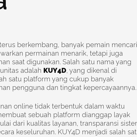
a
g terus berkembang, banyak pemain mencar
warkan permainan menarik, tetapi juga
n saat digunakan. Salah satu nama yang
unitas adalah
KUY4D
, yang dikenal di
lah satu platform yang cukup banyak
man pengguna dan tingkat kepercayaannya.
an online tidak terbentuk dalam waktu
 membuat sebuah platform dianggap layak
ai dari kualitas layanan, transparansi siste
ara keseluruhan. KUY4D menjadi salah sa