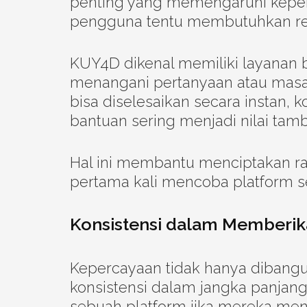
penting yang memengaruhi keperc
pengguna tentu membutuhkan resp
KUY4D dikenal memiliki layanan 
menangani pertanyaan atau masa
bisa diselesaikan secara instan,
bantuan sering menjadi nilai tamb
Hal ini membantu menciptakan r
pertama kali mencoba platform s
Konsistensi dalam Memberi
Kepercayaan tidak hanya dibangun
konsistensi dalam jangka panja
sebuah platform jika mereka men