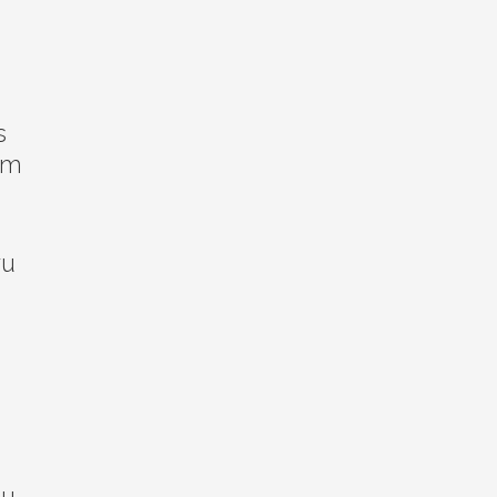
s
im
ru
tu