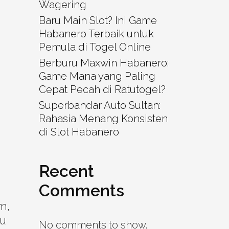
Wagering
Baru Main Slot? Ini Game
Habanero Terbaik untuk
Pemula di Togel Online
Berburu Maxwin Habanero:
i
Game Mana yang Paling
Cepat Pecah di Ratutogel?
Superbandar Auto Sultan:
Rahasia Menang Konsisten
di Slot Habanero
Recent
Comments
m,
tu
No comments to show.