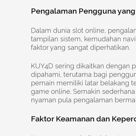
Pengalaman Pengguna yang 
Dalam dunia slot online, pengal
tampilan sistem, kemudahan navi
faktor yang sangat diperhatikan.
KUY4D sering dikaitkan dengan 
dipahami, terutama bagi pengguna
pemain memiliki latar belakang 
game online. Semakin sederhana 
nyaman pula pengalaman bermain
Faktor Keamanan dan Keper