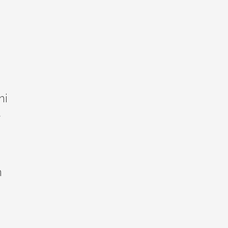
ni
a
n