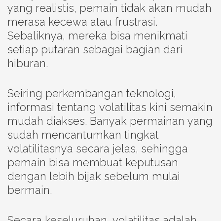
yang realistis, pemain tidak akan mudah
merasa kecewa atau frustrasi.
Sebaliknya, mereka bisa menikmati
setiap putaran sebagai bagian dari
hiburan.
Seiring perkembangan teknologi,
informasi tentang volatilitas kini semakin
mudah diakses. Banyak permainan yang
sudah mencantumkan tingkat
volatilitasnya secara jelas, sehingga
pemain bisa membuat keputusan
dengan lebih bijak sebelum mulai
bermain.
Secara keseluruhan, volatilitas adalah