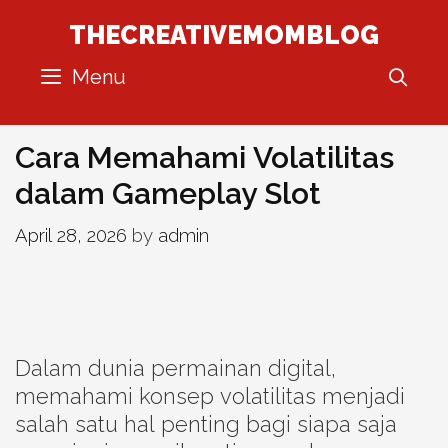
Skip
THECREATIVEMOMBLOG
to
content
Menu
SE
Cara Memahami Volatilitas
dalam Gameplay Slot
April 28, 2026
by
admin
Dalam dunia permainan digital,
memahami konsep volatilitas menjadi
salah satu hal penting bagi siapa saja