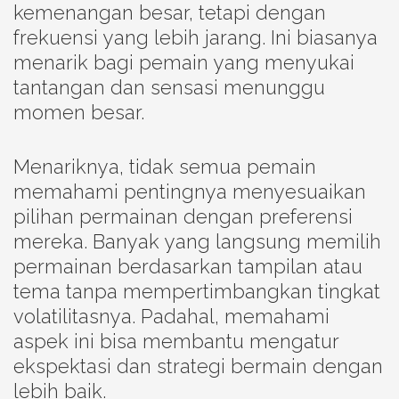
kemenangan besar, tetapi dengan
frekuensi yang lebih jarang. Ini biasanya
menarik bagi pemain yang menyukai
tantangan dan sensasi menunggu
momen besar.
Menariknya, tidak semua pemain
memahami pentingnya menyesuaikan
pilihan permainan dengan preferensi
mereka. Banyak yang langsung memilih
permainan berdasarkan tampilan atau
tema tanpa mempertimbangkan tingkat
volatilitasnya. Padahal, memahami
aspek ini bisa membantu mengatur
ekspektasi dan strategi bermain dengan
lebih baik.