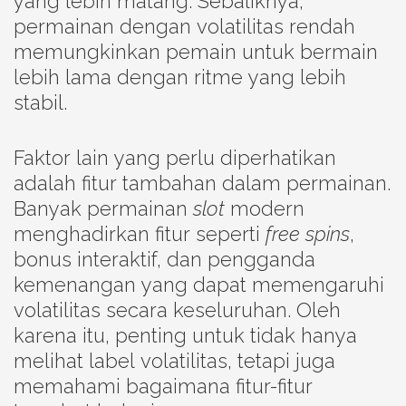
yang lebih matang. Sebaliknya,
permainan dengan volatilitas rendah
memungkinkan pemain untuk bermain
lebih lama dengan ritme yang lebih
stabil.
Faktor lain yang perlu diperhatikan
adalah fitur tambahan dalam permainan.
Banyak permainan
slot
modern
menghadirkan fitur seperti
free spins
,
bonus interaktif, dan pengganda
kemenangan yang dapat memengaruhi
volatilitas secara keseluruhan. Oleh
karena itu, penting untuk tidak hanya
melihat label volatilitas, tetapi juga
memahami bagaimana fitur-fitur