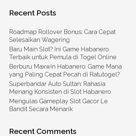
Recent Posts
Roadmap Rollover Bonus: Cara Cepat
Selesaikan Wagering
Baru Main Slot? Ini Game Habanero
Terbaik untuk Pemula di Togel Online
Berburu Maxwin Habanero: Game Mana
yang Paling Cepat Pecah di Ratutogel?
Superbandar Auto Sultan: Rahasia
Menang Konsisten di Slot Habanero
Mengulas Gameplay Slot Gacor Le
Bandit Secara Menarik
Recent Comments