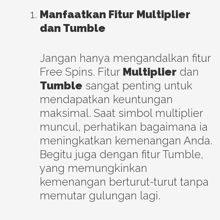
Manfaatkan Fitur Multiplier
dan Tumble
Jangan hanya mengandalkan fitur
Free Spins. Fitur
Multiplier
dan
Tumble
sangat penting untuk
mendapatkan keuntungan
maksimal. Saat simbol multiplier
muncul, perhatikan bagaimana ia
meningkatkan kemenangan Anda.
Begitu juga dengan fitur Tumble,
yang memungkinkan
kemenangan berturut-turut tanpa
memutar gulungan lagi.