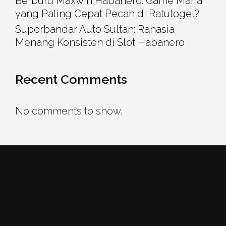
Berburu Maxwin Habanero: Game Mana
yang Paling Cepat Pecah di Ratutogel?
Superbandar Auto Sultan: Rahasia
Menang Konsisten di Slot Habanero
Recent Comments
No comments to show.