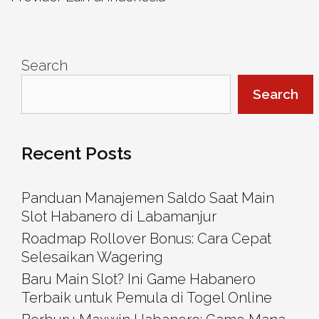
Search
Search
Recent Posts
Panduan Manajemen Saldo Saat Main
Slot Habanero di Labamanjur
Roadmap Rollover Bonus: Cara Cepat
Selesaikan Wagering
Baru Main Slot? Ini Game Habanero
Terbaik untuk Pemula di Togel Online