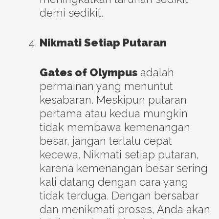
demi sedikit.
Nikmati Setiap Putaran
Gates of Olympus
adalah
permainan yang menuntut
kesabaran. Meskipun putaran
pertama atau kedua mungkin
tidak membawa kemenangan
besar, jangan terlalu cepat
kecewa. Nikmati setiap putaran,
karena kemenangan besar sering
kali datang dengan cara yang
tidak terduga. Dengan bersabar
dan menikmati proses, Anda akan