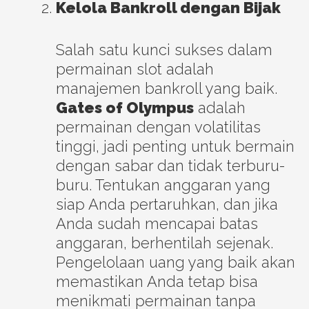
Kelola Bankroll dengan Bijak
Salah satu kunci sukses dalam
permainan slot adalah
manajemen bankroll yang baik.
Gates of Olympus
adalah
permainan dengan volatilitas
tinggi, jadi penting untuk bermain
dengan sabar dan tidak terburu-
buru. Tentukan anggaran yang
siap Anda pertaruhkan, dan jika
Anda sudah mencapai batas
anggaran, berhentilah sejenak.
Pengelolaan uang yang baik akan
memastikan Anda tetap bisa
menikmati permainan tanpa