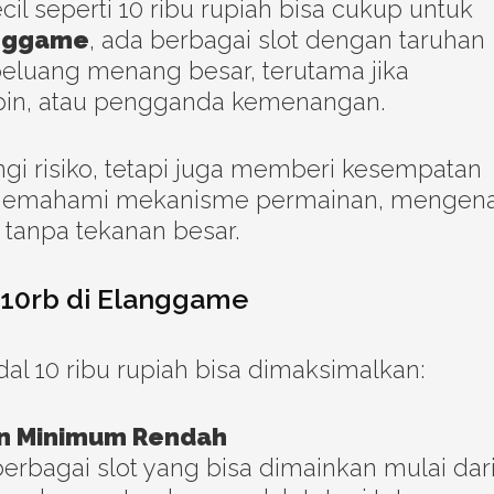
l seperti 10 ribu rupiah bisa cukup untuk
nggame
, ada berbagai slot dengan taruhan
eluang menang besar, terutama jika
spin, atau pengganda kemenangan.
gi risiko, tetapi juga memberi kesempatan
r memahami mekanisme permainan, mengena
 tanpa tekanan besar.
10rb di Elanggame
al 10 ribu rupiah bisa dimaksimalkan:
an Minimum Rendah
bagai slot yang bisa dimainkan mulai dar