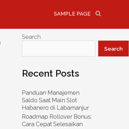
SEARCH
SAMPLE PAGE
?
Search
Search
Recent Posts
Panduan Manajemen
Saldo Saat Main Slot
Habanero di Labamanjur
Roadmap Rollover Bonus:
Cara Cepat Selesaikan