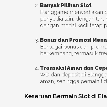
Banyak Pilihan Slot
Elanggame menyediakan be
penyedia lain, dengan tar
dengan modal kecil tetap
Bonus dan Promosi Mena
Berbagai bonus dan promo
berkembang, termasuk free
Transaksi Aman dan Cep
WD dan deposit di Elangg
aman, sehingga pemain tid
Keseruan Bermain Slot di E