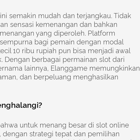
 kini semakin mudah dan terjangkau. Tidak
kan sensasi kemenangan dan bahkan
emenangan yang diperoleh. Platform
 sempurna bagi pemain dengan modal
kecil 10 ribu rupiah pun bisa menjadi awal
. Dengan berbagai permainan slot dari
ernama lainnya, Elanggame memungkinkan
aman, dan berpeluang menghasilkan
enghalangi?
ahwa untuk menang besar di slot online
, dengan strategi tepat dan pemilihan