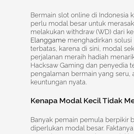
Bermain slot online di Indonesia
perlu modal besar untuk merasa
melakukan withdraw (WD) dari k
Elanggame
menghadirkan solusi
terbatas, karena di sini, modal se
perjalanan meraih hadiah menarik
Hacksaw Gaming dan penyedia t
pengalaman bermain yang seru, 
keuntungan nyata.
Kenapa Modal Kecil Tidak M
Banyak pemain pemula berpikir b
diperlukan modal besar. Faktanya