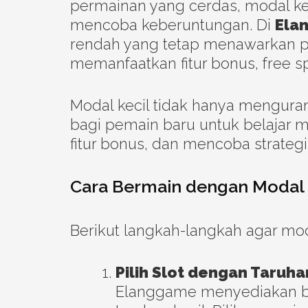
permainan yang cerdas, modal keci
mencoba keberuntungan. Di
Ela
rendah yang tetap menawarkan p
memanfaatkan fitur bonus, free 
Modal kecil tidak hanya menguran
bagi pemain baru untuk belaja
fitur bonus, dan mencoba strategi
Cara Bermain dengan Modal 
Berikut langkah-langkah agar mod
Pilih Slot dengan Taruh
Elanggame menyediakan ber