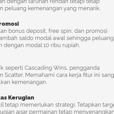
nan dengan taruhan rendah tetapi tetap
an peluang kemenangan yang menarik.
romosi
kan bonus deposit, free spin, dan promosi
enambah saldo modal awal sehingga peluang
 dengan modal 10 ribu rupiah.
unik seperti Cascading Wins, pengganda
an Scatter. Memahami cara kerja fitur ini san
lkan kemenangan.
tas Kerugian
l tetap memerlukan strategi. Tetapkan targ
ugian agar permainan tetap menyenangka