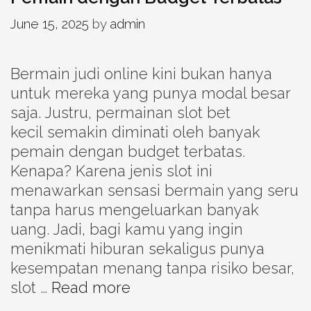
June 15, 2025
by
admin
Bermain judi online kini bukan hanya
untuk mereka yang punya modal besar
saja. Justru, permainan slot bet
kecil semakin diminati oleh banyak
pemain dengan budget terbatas.
Kenapa? Karena jenis slot ini
menawarkan sensasi bermain yang seru
tanpa harus mengeluarkan banyak
uang. Jadi, bagi kamu yang ingin
menikmati hiburan sekaligus punya
kesempatan menang tanpa risiko besar,
Slot
slot …
Read more
Bet