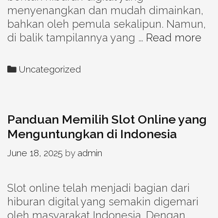
menyenangkan dan mudah dimainkan,
bahkan oleh pemula sekalipun. Namun,
Me
di balik tampilannya yang …
Read more
Ris
Add
Categories
Uncategorized
Slo
Onl
di
Panduan Memilih Slot Online yang
RI
Menguntungkan di Indonesia
June 18, 2025
by
admin
Slot online telah menjadi bagian dari
hiburan digital yang semakin digemari
oleh masyarakat Indonesia. Dengan