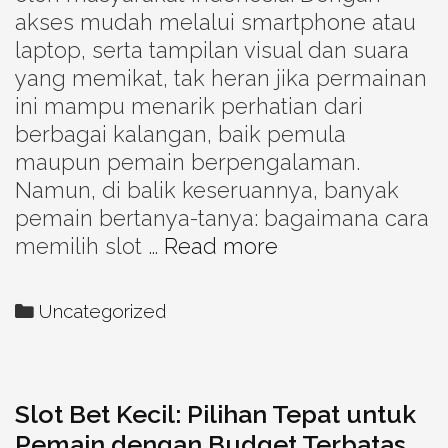
akses mudah melalui smartphone atau
laptop, serta tampilan visual dan suara
yang memikat, tak heran jika permainan
ini mampu menarik perhatian dari
berbagai kalangan, baik pemula
maupun pemain berpengalaman.
Namun, di balik keseruannya, banyak
pemain bertanya-tanya: bagaimana cara
Panduan
memilih slot …
Read more
Memilih
Slot
Categories
Uncategorized
Online
yang
Menguntungkan
Slot Bet Kecil: Pilihan Tepat untuk
di
Indonesia
Pemain dengan Budget Terbatas