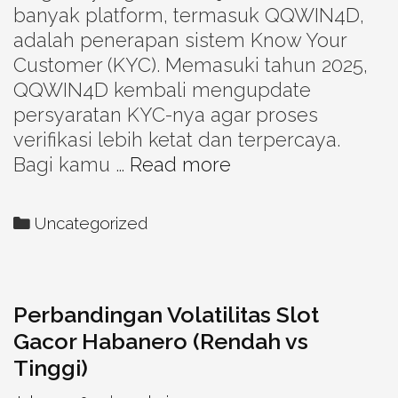
banyak platform, termasuk QQWIN4D,
adalah penerapan sistem Know Your
Customer (KYC). Memasuki tahun 2025,
QQWIN4D kembali mengupdate
persyaratan KYC-nya agar proses
verifikasi lebih ketat dan terpercaya.
Update
Bagi kamu …
Read more
Syarat
KYC
Categories
Uncategorized
2025
di
QQWIN4D:
Perbandingan Volatilitas Slot
Persiapkan
Dokumen
Gacor Habanero (Rendah vs
Ini!
Tinggi)