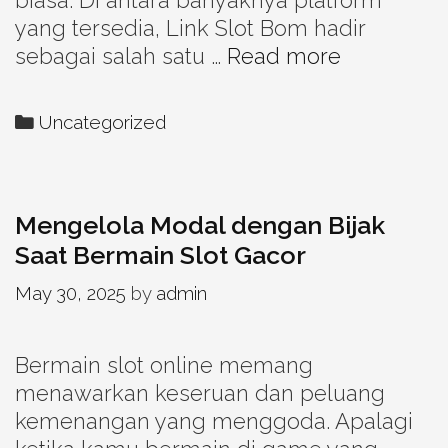
biasa. Di antara banyaknya platform
yang tersedia, Link Slot Bom hadir
Link
sebagai salah satu …
Read more
Slot
Bom:
Categories
Uncategorized
Slot
Online
yang
Mengelola Modal dengan Bijak
Membuat
Ketagihan
Saat Bermain Slot Gacor
May 30, 2025
by
admin
Bermain slot online memang
menawarkan keseruan dan peluang
kemenangan yang menggoda. Apalagi