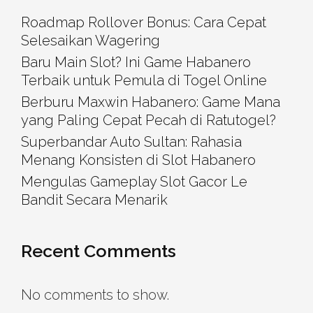
Roadmap Rollover Bonus: Cara Cepat
Selesaikan Wagering
Baru Main Slot? Ini Game Habanero
Terbaik untuk Pemula di Togel Online
Berburu Maxwin Habanero: Game Mana
yang Paling Cepat Pecah di Ratutogel?
Superbandar Auto Sultan: Rahasia
Menang Konsisten di Slot Habanero
Mengulas Gameplay Slot Gacor Le
Bandit Secara Menarik
Recent Comments
No comments to show.