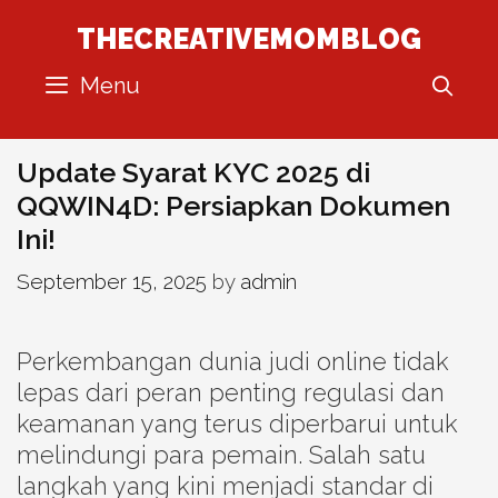
Skip
THECREATIVEMOMBLOG
to
content
Menu
SE
Update Syarat KYC 2025 di
QQWIN4D: Persiapkan Dokumen
Ini!
September 15, 2025
by
admin
Perkembangan dunia judi online tidak
lepas dari peran penting regulasi dan
keamanan yang terus diperbarui untuk
melindungi para pemain. Salah satu
langkah yang kini menjadi standar di