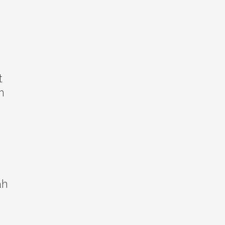
t
n
ah