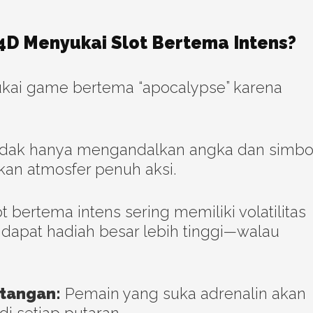
D Menyukai Slot Bertema Intens?
i game bertema “apocalypse” karena
dak hanya mengandalkan angka dan simbo
an atmosfer penuh aksi.
t bertema intens sering memiliki volatilitas
ndapat hadiah besar lebih tinggi—walau
ntangan:
Pemain yang suka adrenalin akan