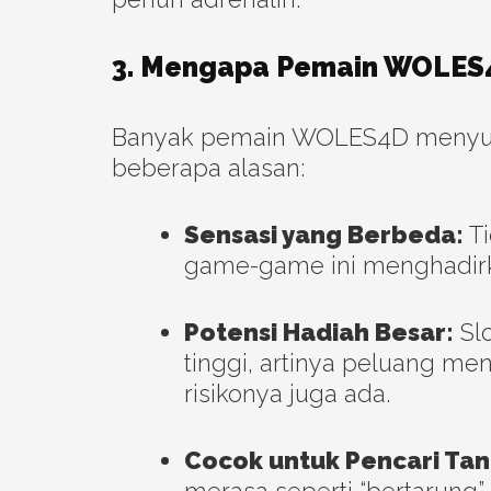
3. Mengapa Pemain WOLES4
Banyak pemain WOLES4D menyuka
beberapa alasan:
Sensasi yang Berbeda:
Ti
game-game ini menghadirk
Potensi Hadiah Besar:
Slo
tinggi, artinya peluang me
risikonya juga ada.
Cocok untuk Pencari Ta