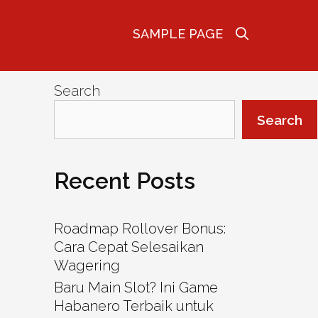
SEARCH
SAMPLE PAGE
Search
Search
Recent Posts
Roadmap Rollover Bonus:
Cara Cepat Selesaikan
Wagering
Baru Main Slot? Ini Game
Habanero Terbaik untuk