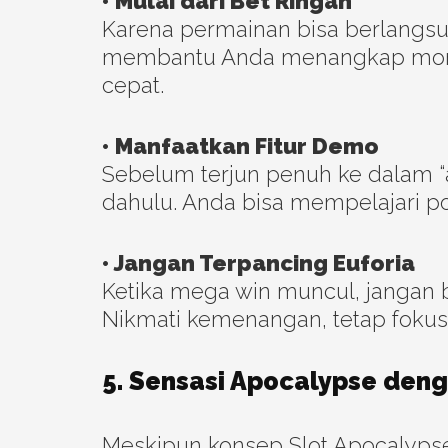
• Mulai dari Bet Ringan
Karena permainan bisa berlangsu
membantu Anda menangkap momen
cepat.
• Manfaatkan Fitur Demo
Sebelum terjun penuh ke dalam “
dahulu. Anda bisa mempelajari pol
• Jangan Terpancing Euforia
Ketika mega win muncul, jangan 
Nikmati kemenangan, tetap fokus,
5. Sensasi Apocalypse den
Meskipun konsep Slot Apocalyps