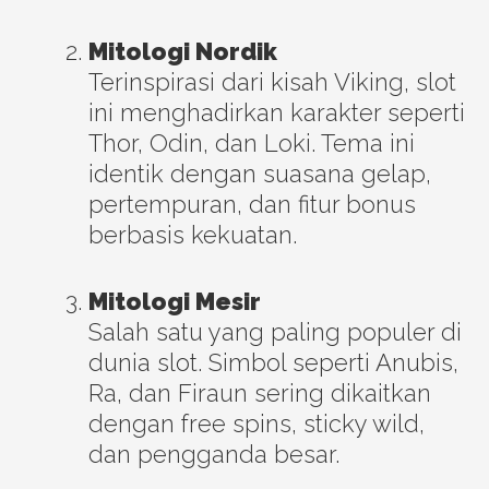
Mitologi Nordik
Terinspirasi dari kisah Viking, slot
ini menghadirkan karakter seperti
Thor, Odin, dan Loki. Tema ini
identik dengan suasana gelap,
pertempuran, dan fitur bonus
berbasis kekuatan.
Mitologi Mesir
Salah satu yang paling populer di
dunia slot. Simbol seperti Anubis,
Ra, dan Firaun sering dikaitkan
dengan free spins, sticky wild,
dan pengganda besar.