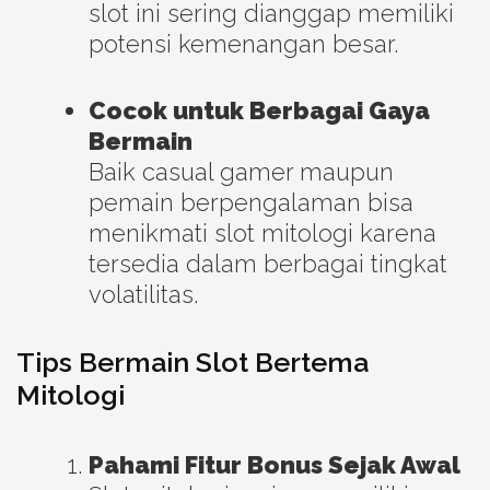
slot ini sering dianggap memiliki
potensi kemenangan besar.
Cocok untuk Berbagai Gaya
Bermain
Baik casual gamer maupun
pemain berpengalaman bisa
menikmati slot mitologi karena
tersedia dalam berbagai tingkat
volatilitas.
Tips Bermain Slot Bertema
Mitologi
Pahami Fitur Bonus Sejak Awal