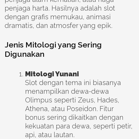
penjaga harta. Hasilnya adalah slot
dengan grafis memukau, animasi
dramatis, dan atmosfer yang epik.
Jenis Mitologi yang Sering
Digunakan
Mitologi Yunani
Slot dengan tema ini biasanya
menampilkan dewa-dewa
Olimpus seperti Zeus, Hades,
Athena, atau Poseidon. Fitur
bonus sering dikaitkan dengan
kekuatan para dewa, seperti petir,
api, atau lautan.